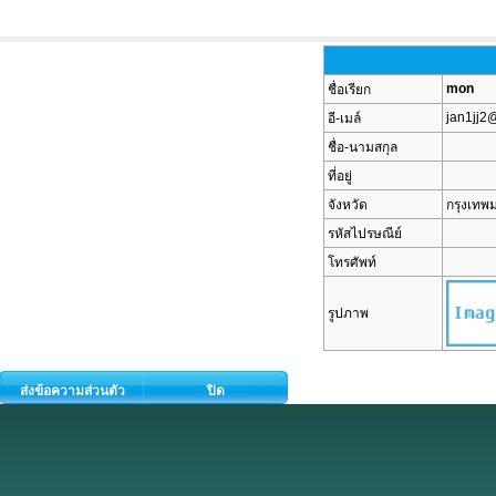
mon
ชื่อเรียก
jan1jj2
อี-เมล์
ชื่อ-นามสกุล
ที่อยู่
จังหวัด
กรุงเท
รหัสไปรษณีย์
โทรศัพท์
รูปภาพ
ส่งข้อความส่วนตัว
ปิด