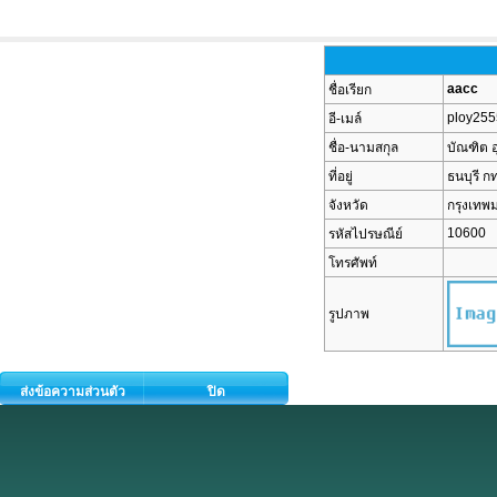
aacc
ชื่อเรียก
ploy25
อี-เมล์
ชื่อ-นามสกุล
บัณฑิต 
ที่อยู่
ธนบุรี ก
จังหวัด
กรุงเท
10600
รหัสไปรษณีย์
โทรศัพท์
รูปภาพ
ส่งข้อความส่วนตัว
ปิด