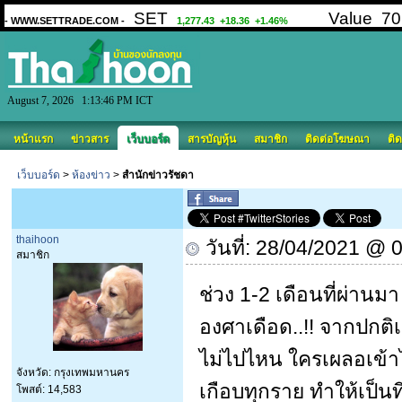
August 7, 2026 1:13:46 PM ICT
หน้าแรก
ข่าวสาร
เว็บบอร์ด
สารบัญหุ้น
สมาชิก
ติดต่อโฆษณา
ติด
เว็บบอร์ด
>
ห้องข่าว
>
สำนักข่าวรัชดา
thaihoon
วันที่: 28/04/2021 @ 
สมาชิก
ช่วง 1-2 เดือนที่ผ่านม
องศาเดือด..!! จากปกติเป
ไม่ไปไหน ใครเผลอเข้า
จังหวัด: กรุงเทพมหานคร
เกือบทุกราย ทำให้เป็น
โพสต์: 14,583