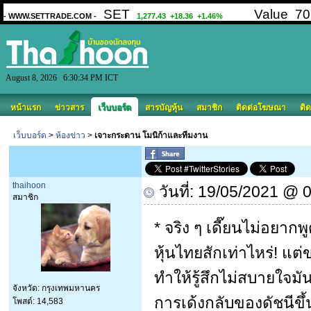
August 8, 2026 6:30:34 PM ICT
หน้าแรก
ข่าวสาร
เว็บบอร์ด
สารบัญหุ้น
สมาชิก
ติดต่อโฆษณา
ติด
เว็บบอร์ด
>
ห้องข่าว
>
เจาะกระดาน โมนิก้าและทีมงาน
thaihoon
วันที่: 19/05/2021 @ 
สมาชิก
* จริง ๆ เดี๊ยนไม่อยาก
หุ้นไทยสักเท่าไหร่! แต่
ทำให้รู้สึกไม่สบายใจมั
จังหวัด: กรุงเทพมหานคร
การเด้งกลับของดัชนีขึ้
โพสต์: 14,583