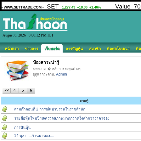
August 6, 2026 8:06:12 PM ICT
หน้าแรก
ข่าวสาร
เว็บบอร์ด
สารบัญหุ้น
สมาชิก
ติดต่อโฆษณา
ติด
ห้องสาระน่ารู้
บทความ ,� หลักการลงทุนต่างๆ
Admin
ผู้ดูแลกระดาน:
<<
4
5
6
กระทู้
สามก๊กตอนที่ 2 การณ์แปรปรวนในราชสำนัก
รายชื่อหุ้นใหม่ปี48/ตรวจสภาพมากกว่าครึ่งต่ำกว่าราคาจอง
การปั่นหุ้น
14 ตุลา......ร้านนาทอง....