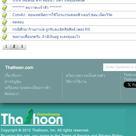
ประชาสัมพันธ์ ฟรี!! สัมมนา วิเคราะห์หุ้นเทคนิค
******** คมวาทะเจ้าสัว ********
Com4U : สอนเทคนิคการใช้โปรแกรมคอมพิวเตอร์,ซ่อม,เน็ตเวิร์ค
ทดสอบ
กรณีศึกษาร้านกาแฟ ถูกจับละเมิดลิขสิทธ์ เพลง RS
ขอถามเพื่อนๆครับ..ถ้ามีเงินอยู่ จะลงทุนอะไร
1
2
3
Thaihoo
เกี่ยวกับเรา
นโยบายความเป็นส่วนตัว
Thaihoon
สารบัญหุ้น
วิธีการใช้งาน
เครื่องหมายจดทะเบียนการค้า
ติดต่อเรา