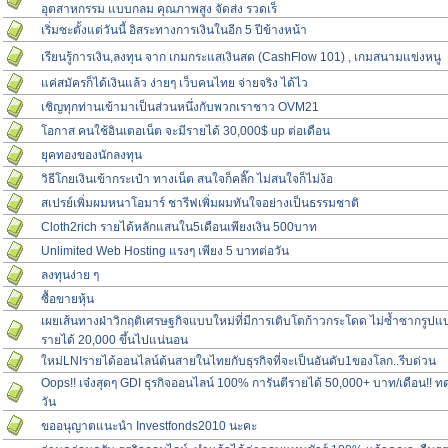
อุตสาหกรรม แบบกลม คุณภาพสูง จัดส่ง รวดเร็
เริ่มซะตั้งแต่วันนี้ อิสระทางการเงินในอีก 5 ปีข้างหน้า
เรียนรู้การเงิน,ลงทุน จาก เกมกระแสเงินสด (CashFlow 101) , เกมสนามแข่งหนู
แค่สมัครก็ได้เงินแล้ว ง่ายๆ เว็บคนไทย จ่ายจริง ได้ไว
เชิญทุกท่านเข้ามาเป็นส่วนหนึ่งกับพวกเราชาว OVM21
โอกาส คนใช้อินเตอเน็ต จะมีรายได้ 30,000$ up ต่อเดือน
ยุคทองของนักลงทุน
วิธีโกยเงินเข้ากระเป๋า ทางเน็ต สนใจก็คลิ๊ก ไม่สนใจก็ไม่ง้อ
สเปรย์เพิ่มผมหนาโอมาร์ ชารีฟเพิ่มผมทันใจอย่างเป็นธรรมชาติ
Cloth2rich รายได้หลักแสนใน5เดือนเพียงเงิน 500บาท
Unlimited Web Hosting แรงๆ เพียง 5 บาทต่อวัน
ลงทุนง่าย ๆ
ซื้อขายหุ้น
เผยเส้นทางฝ่าวิกฤติเศรษฐกิจแบบใหม่ที่มีการเติบโตก้าวกระโดด ไม่ซ้ำซากรูปแ
รายได้ 20,000 ขึ้นไปแน่นอน
ใหม่LNIรายได้ออนไลน์ต้นสายในไทยกับธุรกิจที่จะเป็นอันดับ1ของโลก..รีบด่วน
Oops!! เจ๋งสุดๆ GDI ธุรกิจออนไลน์ 100% การันตีรายได้ 50,000+ บาท/เดือน!! 
วัน
ขออนุญาตแนะนำ Investfonds2010 นะคะ