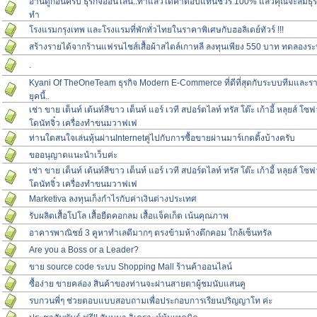
อ่านดูก่อนครับ ธุรกิจออนไลน์..ทำแล้วได้ค่าตอบแทนชัวร์ 100% แล้วคุณจะลืมธุรก
ทำ
โรงแรมกรุงเทพ และโรงแรมที่พักทั่วไทยในราคาพิเศษกับฮอลิเดย์ทัวร์ !!!
สร้างรายได้จากร้านแฟรนไชส์เสื้อผ้าสไตล์เกาหลี ลงทุนเพียง 550 บาท ทดลองระ
.
Kyani Of TheOneTeam ธุรกิจ Modern E-Commerce ที่ดีที่สุดกับระบบทีมและรายได
ยุคนี้..
เช่า ขาย เต็นท์ เต้นท์สีขาว เต็นท์ แอร์ เวที สปอร์ตไลท์ ทรัส โต๊ะ เก้าอี้ หลุยส์ โ
โดนัทจิ๋ว เครื่องทำขนมวาฟเฟ
ท่านใดสนใจเล่นหุ้นผ่านInternetคู่ไปกับการซื้อขายผ่านมาร์เกตติ้งบ้างครับ
ขออนุญาตแนะนำเว็บค่ะ
เช่า ขาย เต็นท์ เต้นท์สีขาว เต็นท์ แอร์ เวที สปอร์ตไลท์ ทรัส โต๊ะ เก้าอี้ หลุยส์ โ
โดนัทจิ๋ว เครื่องทำขนมวาฟเฟ
Marketiva ลงทุนเก็งกำไรกับค่าเงินต่างประเทศ
รับผลิตเสื้อโปโล เสื้อยืดคอกลม เสื้อแจ็คเก็ต เน้นคุณภาพ
อาคารพาณิชย์ 3 คูหาทำเลดีมากๆ ตรงข้ามห้างตึกคอม ใกล้เซ็นทรัล
Are you a Boss or a Leader?
ขาย source code ระบบ Shopping Mall ร้านค้าออนไลน์
ซื้อง่าย ขายคล่อง สินค้าของท่านจะผ่านสายตาผู้ชมนับแสนคู
รบกวนพี่ๆ ช่วยตอบแบบสอบถามเพื่อประกอบการเรียนปริญญาโท ค่ะ