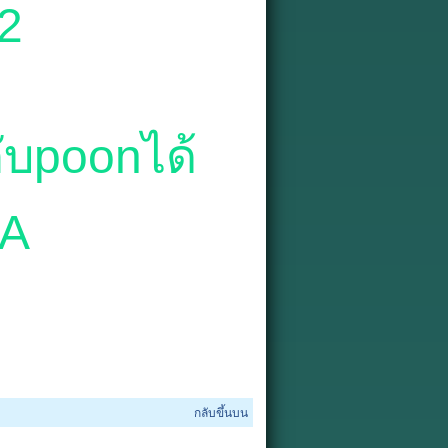
2
กับpoonได้
0A
กลับขึ้นบน