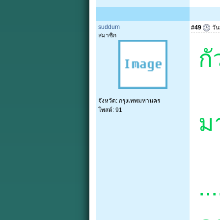
suddum
#49
วัน
สมาชิก
กั
จังหวัด: กรุงเทพมหานคร
โพสต์: 91
มา
..