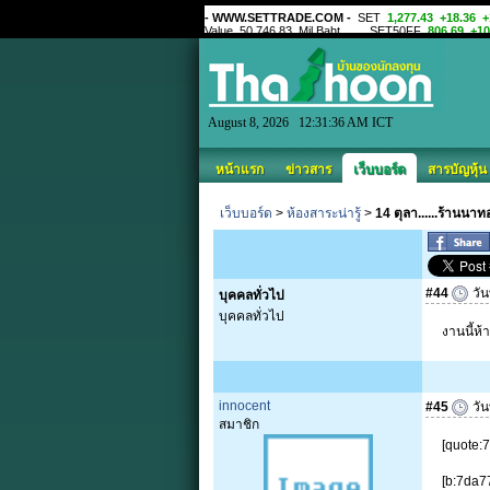
August 8, 2026 12:31:36 AM ICT
หน้าแรก
ข่าวสาร
เว็บบอร์ด
สารบัญหุ้น
เว็บบอร์ด
>
ห้องสาระน่ารู้
>
14 ตุลา......ร้านนาทอ
#44
วัน
บุคคลทั่วไป
บุคคลทั่วไป
งานนี้ห
innocent
#45
วัน
สมาชิก
[quote:
[b:7da7