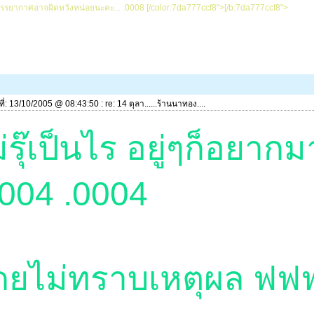
บรรยากาศอาจผิดหวังหน่อยนะคะ... .0008 [/color:7da777ccf8">[/b:7da777ccf8">
ที่: 13/10/2005 @ 08:43:50 : re: 14 ตุลา......ร้านนาทอง....
่รุ๊เป็นไร อยู่ๆก็อยาก
0004 .0004
ดยไม่ทราบเหตุผล ฟฟ