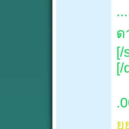
..
ดา
[
[
.
ยย