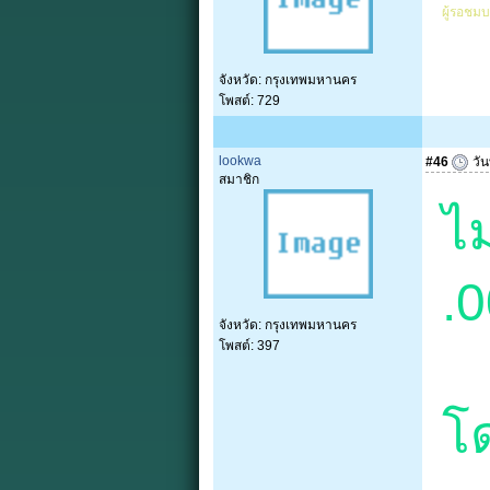
ผู้รอชม
จังหวัด: กรุงเทพมหานคร
โพสต์: 729
lookwa
#46
วัน
สมาชิก
ไม
.
จังหวัด: กรุงเทพมหานคร
โพสต์: 397
โ