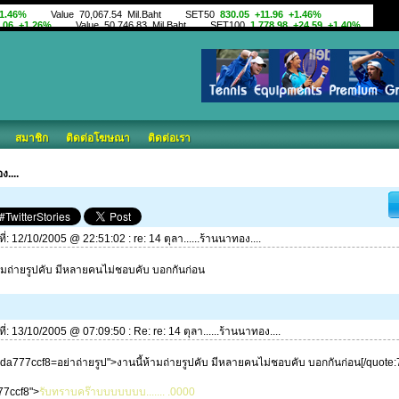
สมาชิก
ติดต่อโฆษณา
ติดต่อเรา
ง....
ที่: 12/10/2005 @ 22:51:02 : re: 14 ตุลา......ร้านนาทอง....
้ามถ่ายรูปคับ มีหลายคนไม่ชอบคับ บอกกันก่อน
ที่: 13/10/2005 @ 07:09:50 : Re: re: 14 ตุลา......ร้านนาทอง....
7da777ccf8=อย่าถ่ายรูป">งานนี้ห้ามถ่ายรูปคับ มีหลายคนไม่ชอบคับ บอกกันก่อน[/quote
77ccf8">
รับทราบคร๊าบบบบบบบ....... .0000