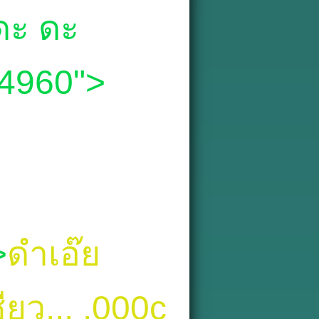
 ดะ ดะ
14960">
>
ดำเอ๊ย
ียว... .000c