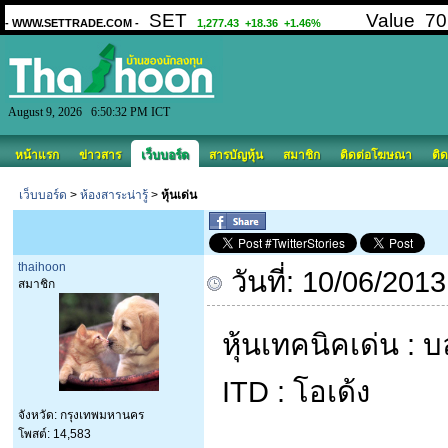
August 9, 2026 6:50:32 PM ICT
หน้าแรก
ข่าวสาร
เว็บบอร์ด
สารบัญหุ้น
สมาชิก
ติดต่อโฆษณา
ติด
เว็บบอร์ด
>
ห้องสาระน่ารู้
>
หุ้นเด่น
thaihoon
วันที่: 10/06/201
สมาชิก
หุ้นเทคนิคเด่น : บ
ITD : โอเด้ง
จังหวัด: กรุงเทพมหานคร
โพสต์: 14,583