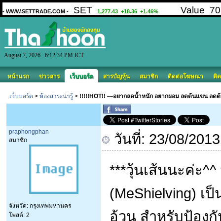
August 7, 2026 6:12:34 PM ICT
หน้าแรก
ข่าวสาร
เว็บบอร์ด
สารบัญหุ้น
สมาชิก
ติดต่อโฆษณา
ติด
เว็บบอร์ด
>
ห้องสาระน่ารู้
>
!!!!!HOT!! ---อยากลดน้ำหนัก อยากผอม ลดต้นแขน ลดต้นข
praphongphan
วันที่: 23/08/201
สมาชิก
***วุ้นเส้นนะค่ะ^^ 
(MeShielving) เ
จังหวัด: กรุงเทพมหานคร
อ้วน สำหรับป้องก
โพสต์: 2