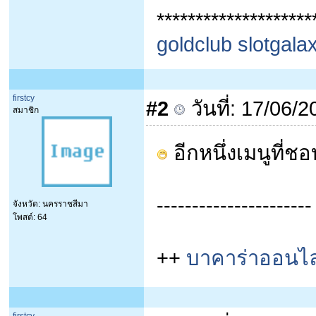
********************
goldclub slot
galax
firstcy
#2
วันที่: 17/06/
สมาชิก
อีกหนึ่งเมนูที่ชอ
----------------------
จังหวัด: นครราชสีมา
โพสต์: 64
++
บาคาร่าออนไล