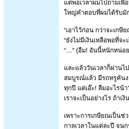
แต่พอเวลาผมไปถามเพื่อนๆว
ใหญ่คำตอบที่ผมได้รับมั
“เอาไว้ก่อน กว่าจะเกษียณ
“ยังไม่มีเงินเหลือพอที่จะ
“…” (อืม! อันนี้หนักหน่อ
และแล้ววันเวลาก็ผ่านไปปี
สมบูรณ์แล้ว มีรถหรูคัน
ทุกปี แต่เอ๊ะ! ลืมอะไรน้
เราจะเป็นอย่างไร ถ้าเงิ
เพราะการเกษียณเป็นช่วง
กาลเวลาในแต่ละปี จนกร