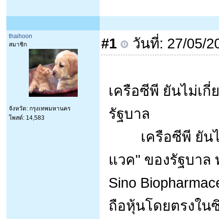
thaihoon
#1
วันที่: 27/05/
สมาชิก
เครือซีพี ยันไม่เก
จังหวัด: กรุงเทพมหานคร
รัฐบาล
โพสต์: 14,583
เครือซีพี ยันไม่ม
แวค" ของรัฐบาล พร
Sino Biopharmaceu
ถือหุ้นโดยตรงใน