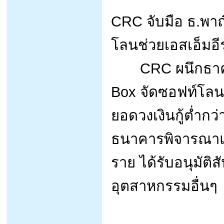
CRC จับมือ ธ.พา
โลนช่วยเอสเอ็มอี
CRC ผนึกธาคาร
Box จัดซอฟท์โลน 
ยอดวงเงินกู้ต่ำกว่
ธนาคารพิจารณาแล
ราย ได้รับอนุมัต
อุตสาหกรรมอื่นๆ