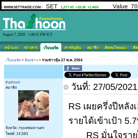
August 7, 2026 1:49:21 PM ICT
หน้าแรก
ข่าวสาร
เว็บบอร์ด
สารบัญหุ้น
สมาชิก
ติดต่อโฆษณา
ติด
เว็บบอร์ด
>
ห้องข่าว
>
รวมข่าวหุ้น 27 พ.ค. 2564
thaihoon
วันที่: 27/05/202
สมาชิก
RS เผยครึ่งปีหลัง
รายได้เข้าเป้า 5.
จังหวัด: กรุงเทพมหานคร
RS มั่นใจรายได้ป
โพสต์: 14,583