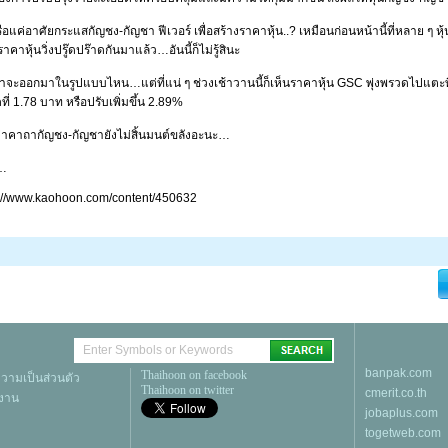
 หรือแค่อาศัยกระแสกัญชง-กัญชา ฟีเวอร์ เพื่อสร้างราคาหุ้น..? เหมือนก่อนหน้านี้ที่หลาย ๆ
ราคาหุ้นวิ่งปรู๊ดปร๊าดกันมาแล้ว…อันนี้ก็ไม่รู้สินะ
้ว่าจะออกมาในรูปแบบไหน…แต่ที่แน่ ๆ ช่วงเช้าวานนี้ก็เห็นราคาหุ้น GSC พุ่งพรวดไปแตะท
ี่ 1.78 บาท หรือปรับเพิ่มขึ้น 2.89%
ว่าคาถากัญชง-กัญชายังไม่สิ้นมนต์ขลังอะนะ…
ิ…
s://www.kaohoon.com/content/450632
banpak.com
Thaihoon on facebook
ามเป็นส่วนตัว
Thaihoon on twitter
cmerit.co.th
้งาน
jobaplus.com
togetweb.com