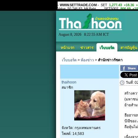
August 8, 2026 8:22:55 AM ICT
หน้าแรก
ข่าวสาร
เว็บบอร์ด
สารบัญหุ้น
เว็บบอร์ด
>
ห้องข่าว
>
สำนักข่าวรัชดา
thaihoon
วันที่:
สมาชิก
สร้างควา
(มหาชน) 
ย้ายสำม
ฮือฮารอ
บี/อีของ
ถือหุ้นไ
จังหวัด: กรุงเทพมหานคร
โพสต์: 14,583
เนื่องจ