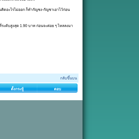
 หุ้นคิดอะไรไม่ออก ก็ทำกัญชง-กัญชาเอาไว้ก่อน
ี่ระดับสูงสุด 1.90 บาท ก่อนจะค่อย ๆ ไหลลงมา
กลับขึ้นบน
ตั้งกระทู้
ตอบ