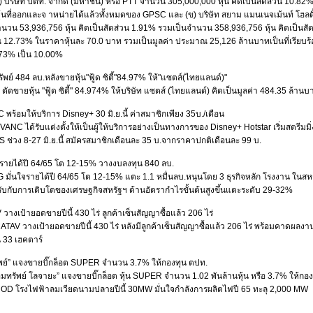
ก) บริษัท ปตท. จำกัด (มหาชน) หรือ PTT จำนวน 305,000,000 หุ้น คิดเป็นสัดส่วน 10.82
้นที่ออกและจ าหน่ายได้แล้วทั้งหมดของ GPSC และ (ข) บริษัท สยาม แมนเนจเม้นท์ โฮลดิ
ำนวน 53,936,756 หุ้น คิดเป็นสัดส่วน 1.91% รวมเป็นจำนวน 358,936,756 หุ้น คิดเป็นสั
12.73% ในราคาหุ้นละ 70.0 บาท รวมเป็นมูลค่า ประมาณ 25,126 ล้านบาทเป็นที่เรียบร้อ
73% เป็น 10.00%
ัพย์ 484 ลบ.หลังขายหุ้น"ฟู้ด ซิตี้"84.97% ให้"แซตส์(ไทยแลนด์)"
ายหุ้น "ฟู้ด ซิตี้" 84.974% ให้บริษัท แซตส์ (ไทยแลนด์) คิดเป็นมูลค่า 484.35 ล้านบา
ร้อมให้บริการ Disney+ 30 มิ.ย.นี้ ค่าสมาชิกเพียง 35บ./เดือน
ด้รับแต่งตั้งให้เป็นผู้ให้บริการอย่างเป็นทางการของ Disney+ Hotstar เริ่มสตรีมมิ่งครั
IS ช่วง 8-27 มิ.ย.นี้ สมัครสมาชิกเดือนละ 35 บ.จากราคาปกติเดือนละ 99 บ.
นรายได้ปี 64/65 โต 12-15% วางงบลงทุน 840 ลบ.
นใจรายได้ปี 64/65 โต 12-15% แตะ 1.1 หมื่นลบ.หนุนโดย 3 ธุรกิจหลัก โรงงาน ในสหรัฐฯ 
รับกับการเติบโตของเศรษฐกิจสหรัฐฯ ด้านอัตรากำไรขั้นต้นสูงขึ้นแตะระดับ 29-32%
างเป้ายอดขายปีนี้ 430 ไร่ ลูกค้าเซ็นสัญญาซื้อแล้ว 206 ไร่
วางเป้ายอดขายปีนี้ 430 ไร่ หลังมีลูกค้าเซ็นสัญญาซื้อแล้ว 206 ไร่ พร้อมคาดผลงา
น 33 เฮคตาร์
พย์” แจงขายบิ๊กล็อต SUPER จำนวน 3.7% ให้กองทุน ตปท.
พย์ โลจายะ” แจงขายบิ๊กล็อต หุ้น SUPER จำนวน 1.02 พันล้านหุ้น หรือ 3.7% ให้กองท
COD โรงไฟฟ้าลมเวียดนามปลายปีนี้ 30MW มั่นใจกำลังการผลิตไฟปี 65 ทะลุ 2,000 MW