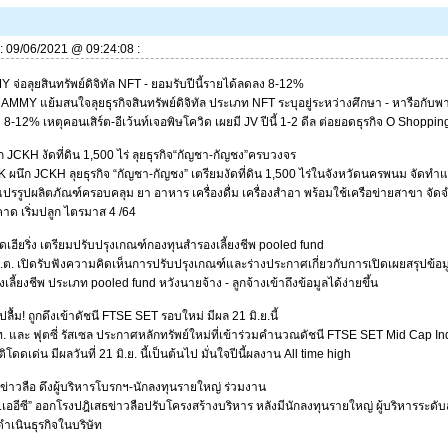
ี่: 09/06/2021 @ 09:24:08 :
จ่อลุยสินทรัพย์ดิจิทัล NFT - ยอมรับปีนี้รายได้ลดลง 8-12%
แย้มสนใจลุยธุรกิจสินทรัพย์ดิจิทัล ประเภท NFT ระบุอยู่ระหว่างศึกษา - หารือกับพาร
วูบ 8-12% เหตุคอนเสิร์ต-อีเว้นท์เจอพิษโควิด เผยมี JV ปีนี้ 1-2 ดีล ต่อยอดธุรกิจ O Shopp
 JCKH งัดที่ดิน 1,500 ไร่ ลุยธุรกิจ“กัญชา-กัญชง”ครบวงจร
ก JCKH ลุยธุรกิจ “กัญชา-กัญชง” เตรียมงัดที่ดิน 1,500 ไร่ในจังหวัดนครพนม จัดทำแ
ปรรูปผลิตภัณฑ์ครอบคลุม ยา อาหาร เครื่องดื่ม เครื่องสำอา พร้อมใช้เครือข่ายสาขา จั
คาด เริ่มปลูก ไตรมาส 4 /64
ิดเฮียริ่ง เตรียมปรับปรุงเกณฑ์กองทุนสำรองเลี้ยงชีพ pooled fund
เปิดรับฟังความคิดเห็นการปรับปรุงเกณฑ์และร่างประกาศเกี่ยวกับการเปิดเผยสรุปข
เลี้ยงชีพ ประเภท pooled fund หวังนายจ้าง - ลูกจ้างเข้าถึงข้อมูลได้ง่ายขึ้น
ื้ม! ถูกดึงเข้าดัชนี FTSE SET รอบใหม่ มีผล 21 มิ.ย.นี้
ะ ฟุตซี่ รัสเซล ประกาศหลักทรัพย์ใหม่ที่เข้าร่วมคำนวณดัชนี FTSE SET Mid Cap Inde
ิโดดเด่น มีผลวันที่ 21 มิ.ย. นี้เป็นต้นไป มั่นใจปีนี้ผลงาน All time high
ข่าวลือ ดึงผู้บริหารโบรกฯ-นักลงทุนรายใหญ่ ร่วมงาน
ซี” ออกโรงปฎิเสธข่าวลือปรับโครงสร้างบริหาร หลังมีนักลงทุนรายใหญ่ ผู้บริหารระดับสู
ดำเนินธุรกิจในบริษัท