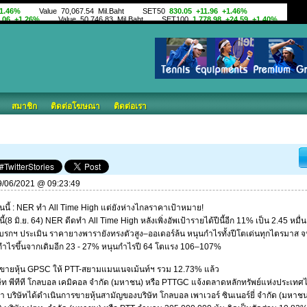
สมาชิก
ติดต่อโฆษณา
ติดต่อเรา
 09/06/2021 @ 09:23:49
วันนี้ : NER ทำ All Time High แต่ยังห่างไกลราคาเป้าหมาย!
8 มิ.ย. 64) NER ดีดทำ All Time High หลังเพิ่งอัพเป้ารายได้ปีนี้อีก 11% เป็น 2.45 หมื่
โบรกฯ ประเมิน ราคายางพารายังทรงตัวสูง–ออเดอร์ล้น หนุนกำไรทั้งปีโตเด่นทุกไตรมาส จ
ากำไรขึ้นจากเดิมอีก 23 - 27% หนุนกำไรปี 64 โตแรง 106–107%
ายหุ้น GPSC ให้ PTT-สยามแมนเนจเม้นท์ฯ รวม 12.73% แล้ว
พีทีที โกลบอล เคมิคอล จำกัด (มหาชน) หรือ PTTGC แจ้งตลาดหลักทรัพย์แห่งประเทศ
่า บริษัทได้ดำเนินการขายหุ้นสามัญของบริษัท โกลบอล เพาเวอร์ ซินเนอร์ยี่ จำกัด (มหาชน