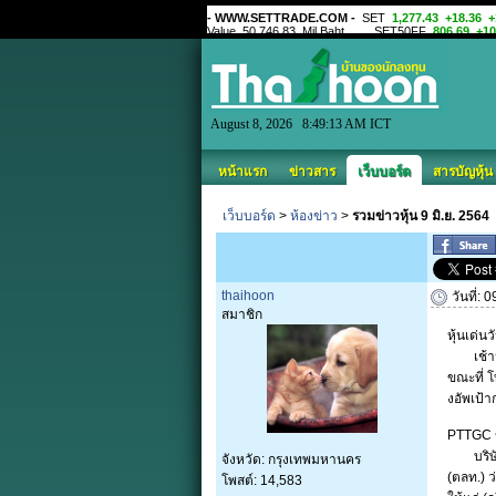
August 8, 2026 8:49:13 AM ICT
หน้าแรก
ข่าวสาร
เว็บบอร์ด
สารบัญหุ้น
เว็บบอร์ด
>
ห้องข่าว
>
รวมข่าวหุ้น 9 มิ.ย. 2564
thaihoon
วันที่:
สมาชิก
หุ้นเด่น
เช้านี้(
ขณะที่ 
งอัพเป้
PTTGC ข
บริษัท 
จังหวัด: กรุงเทพมหานคร
(ตลท.) ว
โพสต์: 14,583