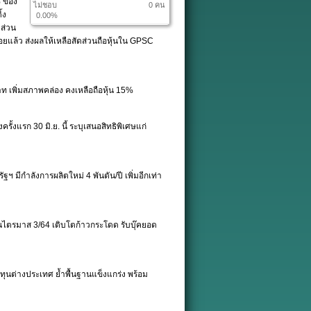
% ของ
ไม่ชอบ
0 คน
้ง
0.00%
ดส่วน
ยแล้ว ส่งผลให้เหลือสัดส่วนถือหุ้นใน GPSC
ท เพิ่มสภาพคล่อง คงเหลือถือหุ้น 15%
้งแรก 30 มิ.ย. นี้ ระบุเสนอสิทธิพิเศษแก่
มีกำลังการผลิตใหม่ 4 พันตัน/ปี เพิ่มอีกเท่า
นไตรมาส 3/64 เติบโตก้าวกระโดด รับบุ๊คยอด
ุนต่างประเทศ ย้ำพื้นฐานแข็งแกร่ง พร้อม