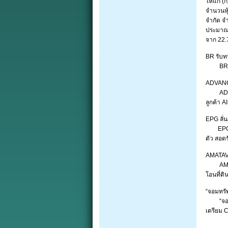
ให้แก่ (
จำนวนหุ
จำกัด จ
ประมาณ 
จาก 22.
BR รับทร
BR ตัดข
ADVANC พ
ADVANC ไ
ลูกค้า A
EPG ลั่
EPG มั่
ตัว สอด
AMATAV ว
AMATAV 
โอนที่ดิ
“จอมทรั
“จอมทรั
เตรียม 