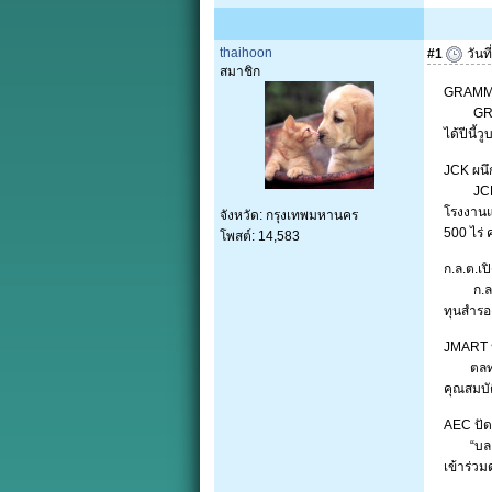
thaihoon
#1
วันท
สมาชิก
GRAMMY 
GRAMMY 
ได้ปีนี้
JCK ผนึก
JCK ผนึ
โรงงานแ
จังหวัด: กรุงเทพมหานคร
500 ไร่ 
โพสต์: 14,583
ก.ล.ต.เป
ก.ล.ต. 
ทุนสำรอง
JMART ปล
ตลท. แล
คุณสมบัต
AEC ปัด
“บล.เออี
เข้าร่วม