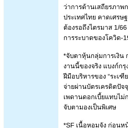
ว่าการด้านเสถียรภาพก
ประเทศไทย คาดเศรษฐกิ
ต้องรอถึงไตรมาส 1/66 ก
การระบาดของโควิด-19
*จับตาหุ้นกลุ่มการเงิ
งานนี้ของจริง แบงก์กรุ
ฝีมือบริหารของ “ระเฑี
จ่ายผ่านบัตรเครดิตปัจ
เพดานดอกเบี้ยแทบไม่ก
จับตามองเป็นพิเศษ
*SF เนื้อหอมจัง ก่อนหน