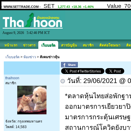
August 9, 2026 5:42:46 PM ICT
หน้าแรก
ข่าวสาร
เว็บบอร์ด
สารบัญหุ้น
สมาชิก
ติดต่อโฆษณา
ติด
เว็บบอร์ด
>
ห้องข่าว
>
สังคมข่าวหุ้น
thaihoon
วันที่: 29/06/2021 @ 
สมาชิก
*ตลาดหุ้นไทยส่อพักฐา
ออกมาตรการเยียวยาปิดแ
มาตรการกระตุ้นเศรษฐก
จังหวัด: กรุงเทพมหานคร
สถานการณ์โควิดยังบานป
โพสต์: 14,583