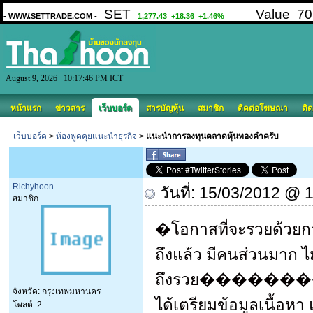
August 9, 2026 10:17:46 PM ICT
หน้าแรก
ข่าวสาร
เว็บบอร์ด
สารบัญหุ้น
สมาชิก
ติดต่อโฆษณา
ติด
เว็บบอร์ด
>
ห้องพูดคุยแนะนำธุรกิจ
>
แนะนำการลงทุนตลาดหุ้นทองคำครับ
Richyhoon
วันที่: 15/03/2012 @ 
สมาชิก
�โอกาสที่จะรวยด้วย
ถึงแล้ว มีคนส่วนมาก ไ
ถึงรวย
�������� ว
จังหวัด: กรุงเทพมหานคร
ได้เตรียมข้อมูลเนื้อห
โพสต์: 2