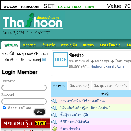
August 7, 2026 6:14:46 AM ICT
หน้าแรก
ข่าวสาร
เว็บบอร์ด
สารบัญหุ้น
สมาชิก
ติดต่อโฆษณา
ติด
ขณะนี้มี 166 บุคคลทั่วไป และ 0
ห้องข่าว
สมาชิก กำลังออนไลน์อยู่
ประชาสัมพันธ์ ,� คุยเรื่องหุ้น ,� โพสข่าวหุ้
ผู้ดูแลกระดาน :
thaihoon
,
kaisel
,
Admin
Username
ห้องข่าว
ห้องสาระน่ารู้
ห้องพูดคุยแนะนำธุรกิจ
กระทู้
Password
ออมเท่าไหร่ พอใช้ยามเกษียณ
"เริ่มเล่นหุ้นต้องรู้เทคนิคอะไรบ้าง”
ล็อกอินอัตโนมัติ
ซื้อหุ้นตอนไหน (ดี)
5 วิธีลงทุนให้สำเร็จ
สังคมข่าวหุ้น