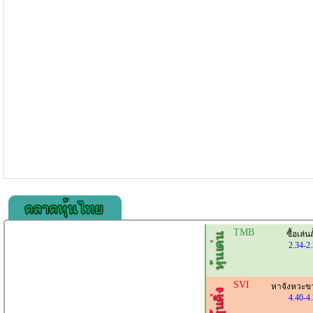
TMB
ซื้อเล่นส
2.34-2
SVI
หาจังหวะข
4.40-4